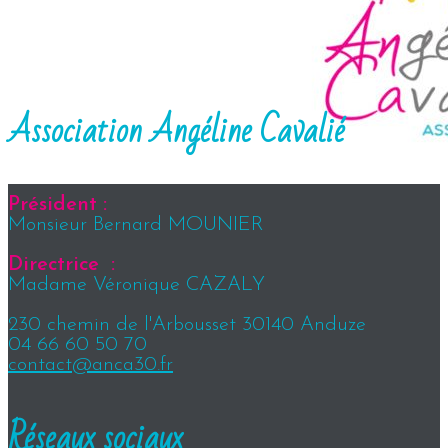
Association Angéline Cavalié
Président :
Monsieur Bernard MOUNIER
Directrice :
Madame Véronique CAZALY
230 chemin de l'Arbousset 30140 Anduze
04 66 60 50 70
contact@anca30.fr
Réseaux sociaux