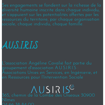
Ses engagements se fondent sur la richesse de la
diversité humaine inscrite dans chaque individu,
et s’appuient sur les potentialités offertes par les
ressources du territoire, par chaque organisation
sociale, chaque individu, chaque famille.
A.U.S.I.R.I.S
L'association Angéline Cavalié fait partie du
groupement d'association A.U.S.I.R.I.S :
Associations Unies en Services, en Ingénierie, et
en Ressources pour l’Intervention Sociale
365, chemin de la Combe des Oiseaux 30900
Nîmes
04 66 38 84 00