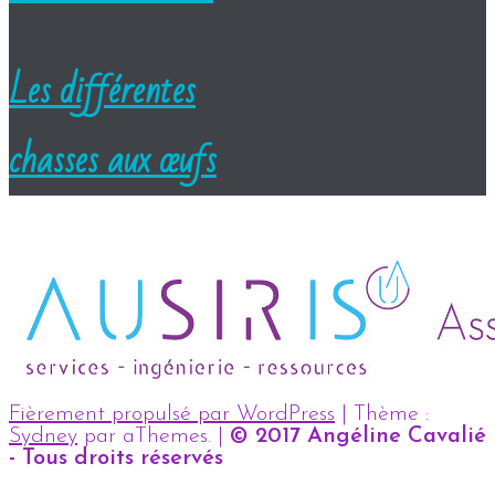
Les différentes
chasses aux œufs
Fièrement propulsé par WordPress
|
Thème :
Sydney
par aThemes.
|
© 2017 Angéline Cavalié
- Tous droits réservés