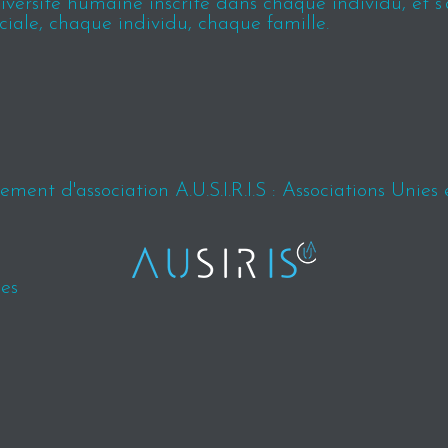
ersité humaine inscrite dans chaque individu, et s’ap
ciale, chaque individu, chaque famille.
ment d'association A.U.S.I.R.I.S : Associations Unies 
es