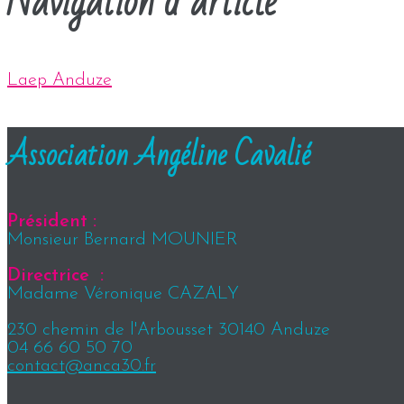
Navigation d’article
Laep Anduze
Association Angéline Cavalié
Président :
Monsieur Bernard MOUNIER
Directrice :
Madame Véronique CAZALY
230 chemin de l'Arbousset 30140 Anduze
04 66 60 50 70
contact@anca30.fr