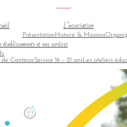
ueil
L’association
Présentation
Histoire & Missions
Organi
 établissements et nos services
fs
l de Cantecor
Service 16 – 21 ans
Les ateliers éduc