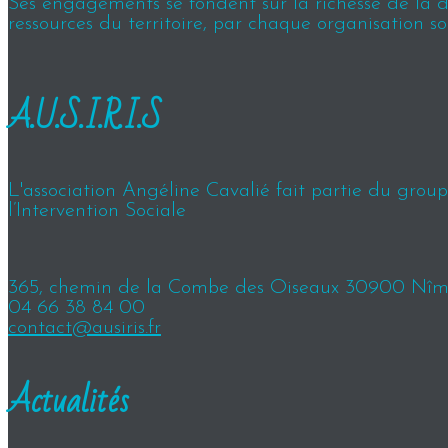
Ses engagements se fondent sur la richesse de la div
ressources du territoire, par chaque organisation so
A.U.S.I.R.I.S
L'association Angéline Cavalié fait partie du groupe
l’Intervention Sociale
365, chemin de la Combe des Oiseaux 30900 Nîm
04 66 38 84 00
contact@ausiris.fr
Actualités