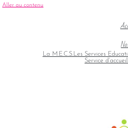
Aller au contenu
Acc
Nos
La M.E.C.S.
Les Services Educati
Service d’accuei