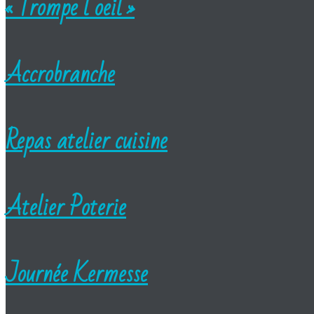
« Trompe l’oeil »
Accrobranche
Repas atelier cuisine
Atelier Poterie
Journée Kermesse