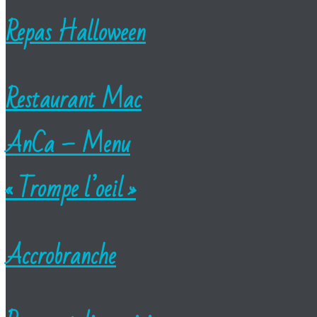
Repas Halloween
Restaurant Mac
AnCa – Menu
« Trompe l’oeil »
Accrobranche