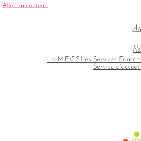
Aller au contenu
Acc
Nos
La M.E.C.S.
Les Services Educati
Service d’accuei