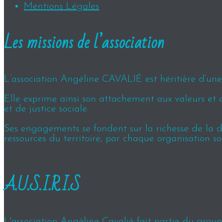
Mentions Légales
Les missions de l’association
L’association Angéline CAVALIÉ est héritière d’une h
Elle exprime ainsi son attachement aux valeurs et 
et de justice sociale.
Ses engagements se fondent sur la richesse de la div
ressources du territoire, par chaque organisation so
A.U.S.I.R.I.S
L'association Angéline Cavalié fait partie du groupe