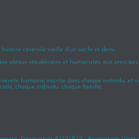
istoire cévenole vieille d’un siècle et demi.
aux idéaux républicains et humanistes, aux principe
ersité humaine inscrite dans chaque individu, et s’ap
ciale, chaque individu, chaque famille.
ment d'association A.U.S.I.R.I.S : Associations Unies 