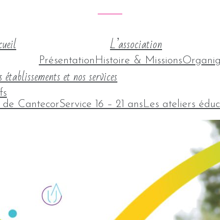
ueil
L’association
Présentation
Histoire & Missions
Organi
 établissements et nos services
fs
l de Cantecor
Service 16 – 21 ans
Les ateliers éduc