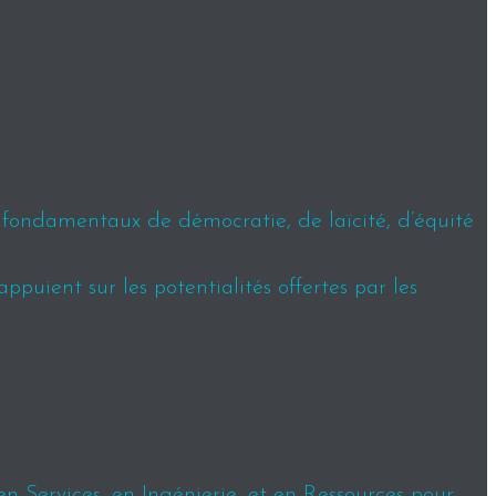
s fondamentaux de démocratie, de laïcité, d’équité
puient sur les potentialités offertes par les
en Services, en Ingénierie, et en Ressources pour