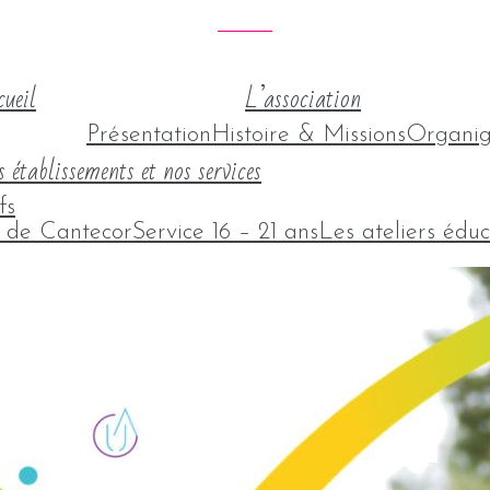
ueil
L’association
Présentation
Histoire & Missions
Organi
 établissements et nos services
fs
l de Cantecor
Service 16 – 21 ans
Les ateliers éduc