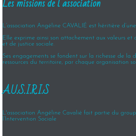
Les missions de l’association
L’association Angéline CAVALIÉ est héritière d’une h
Elle exprime ainsi son attachement aux valeurs et 
et de justice sociale.
Ses engagements se fondent sur la richesse de la div
ressources du territoire, par chaque organisation so
A.U.S.I.R.I.S
L'association Angéline Cavalié fait partie du groupe
l’Intervention Sociale