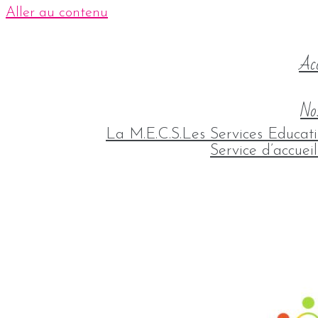
Aller au contenu
Acc
Nos
La M.E.C.S.
Les Services Educati
Service d’accuei