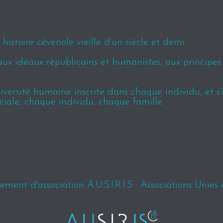
istoire cévenole vieille d’un siècle et demi.
aux idéaux républicains et humanistes, aux principe
ersité humaine inscrite dans chaque individu, et s’ap
ciale, chaque individu, chaque famille.
ment d'association A.U.S.I.R.I.S : Associations Unies 