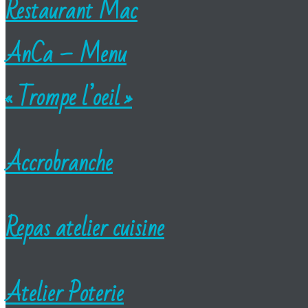
Restaurant Mac
AnCa – Menu
« Trompe l’oeil »
Accrobranche
Repas atelier cuisine
Atelier Poterie