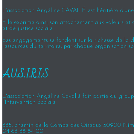
L’association Angéline CAVALIÉ est héritière d’une h
Elle exprime ainsi son attachement aux valeurs et 
et de justice sociale.
Ses engagements se fondent sur la richesse de la div
ressources du territoire, par chaque organisation so
A.U.S.I.R.I.S
L'association Angéline Cavalié fait partie du groupe
l’Intervention Sociale
365, chemin de la Combe des Oiseaux 30900 Nîm
04 66 38 84 00