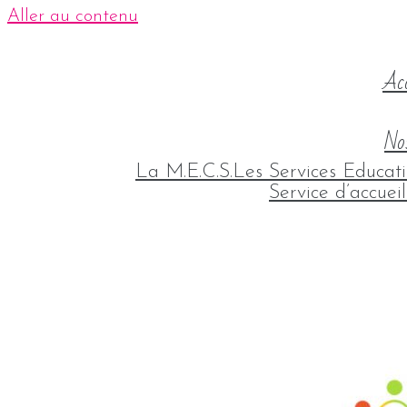
Aller au contenu
Acc
Nos
La M.E.C.S.
Les Services Educati
Service d’accuei