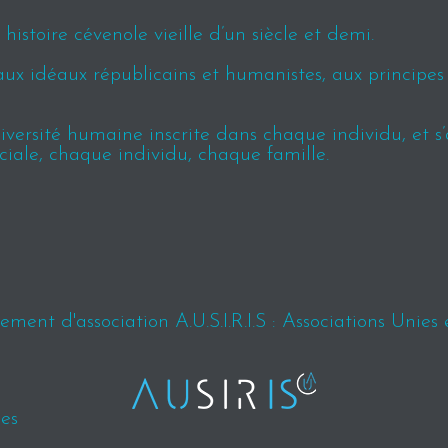
istoire cévenole vieille d’un siècle et demi.
aux idéaux républicains et humanistes, aux principe
ersité humaine inscrite dans chaque individu, et s’ap
ciale, chaque individu, chaque famille.
ment d'association A.U.S.I.R.I.S : Associations Unies 
es