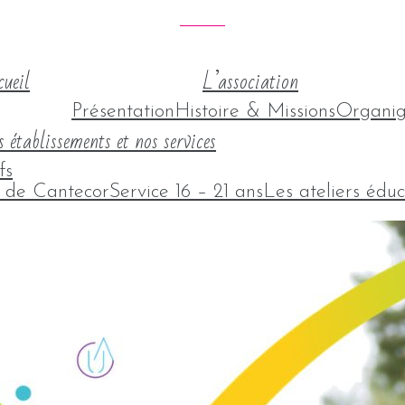
ueil
L’association
Présentation
Histoire & Missions
Organi
 établissements et nos services
fs
l de Cantecor
Service 16 – 21 ans
Les ateliers éduc