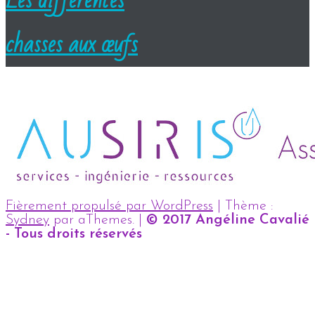
Les différentes
chasses aux œufs
Fièrement propulsé par WordPress
|
Thème :
Sydney
par aThemes.
|
© 2017 Angéline Cavalié
- Tous droits réservés