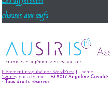
Les différentes
chasses aux œufs
Fièrement propulsé par WordPress
|
Thème :
Sydney
par aThemes.
|
© 2017 Angéline Cavalié
- Tous droits réservés