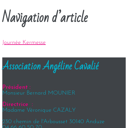
Navigation d’article
Journée Kermesse
Association Angéline Cavalié
Président :
Monsieur Bernard MOUNIER
Directrice :
Madame Véronique CAZALY
230 chemin de l'Arbousset 30140 Anduze
04 66 60 50 70