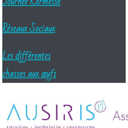
Journée Kermesse
Réseaux Sociaux
Les différentes
chasses aux œufs