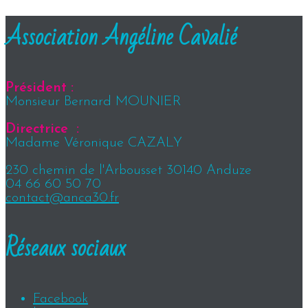
Association Angéline Cavalié
Président :
Monsieur Bernard MOUNIER
Directrice :
Madame Véronique CAZALY
230 chemin de l'Arbousset 30140 Anduze
04 66 60 50 70
contact@anca30.fr
Réseaux sociaux
Facebook