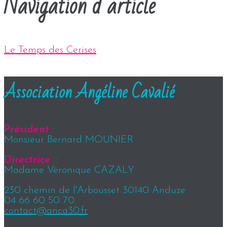
Navigation d’article
Le Temps des Cerises
Association Angéline Cavalié
Président :
Monsieur Bernard MOUNIER
Directrice :
Madame Véronique CAZALY
230 chemin de l'Arbousset 30140 Anduze
04 66 60 50 70
contact@anca30.fr