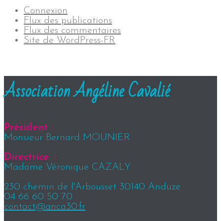
Connexion
Flux des publications
Flux des commentaires
Site de WordPress-FR
Association Angéline Cavalié
Président :
Monsieur Bernard MOUNIER
Directrice :
Madame Véronique CAZALY
230 chemin de l'Arbousset 30140 Anduze
04 66 60 50 70
contact@anca30.fr