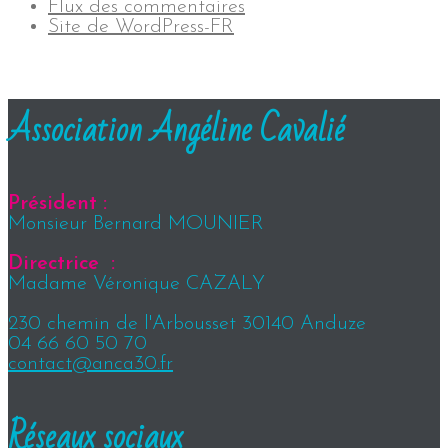
Flux des commentaires
Site de WordPress-FR
Association Angéline Cavalié
Président :
Monsieur Bernard MOUNIER
Directrice :
Madame Véronique CAZALY
230 chemin de l'Arbousset 30140 Anduze
04 66 60 50 70
contact@anca30.fr
Réseaux sociaux