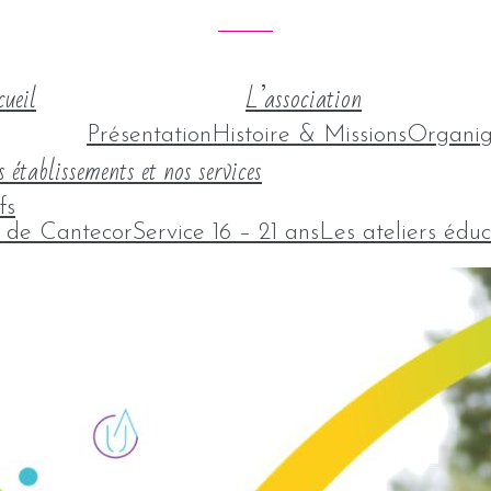
ueil
L’association
Présentation
Histoire & Missions
Organi
 établissements et nos services
fs
l de Cantecor
Service 16 – 21 ans
Les ateliers éduc