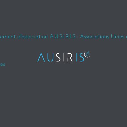
ment d'association A.U.S.I.R.I.S : Associations Unies 
es