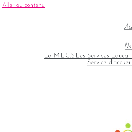
Aller au contenu
Acc
Nos
La M.E.C.S.
Les Services Educati
Service d’accuei