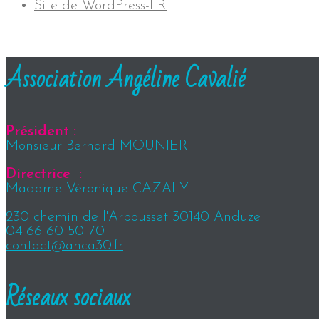
Site de WordPress-FR
Association Angéline Cavalié
Président :
Monsieur Bernard MOUNIER
Directrice :
Madame Véronique CAZALY
230 chemin de l'Arbousset 30140 Anduze
04 66 60 50 70
contact@anca30.fr
Réseaux sociaux