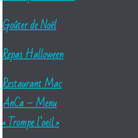
Goûter de Noël
Repas Halloween
Restaurant Mac
AnCa – Menu
« Trompe l’oeil »