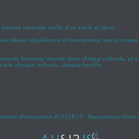
istoire cévenole vieille d’un siècle et demi.
aux idéaux républicains et humanistes, aux principe
ersité humaine inscrite dans chaque individu, et s’ap
ciale, chaque individu, chaque famille.
ment d'association A.U.S.I.R.I.S : Associations Unies 