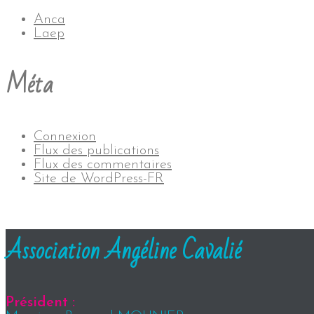
Anca
Laep
Méta
Connexion
Flux des publications
Flux des commentaires
Site de WordPress-FR
Association Angéline Cavalié
Président :