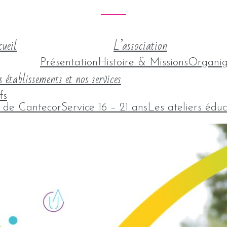
ueil
L’association
Présentation
Histoire & Missions
Organi
 établissements et nos services
fs
l de Cantecor
Service 16 – 21 ans
Les ateliers éduc