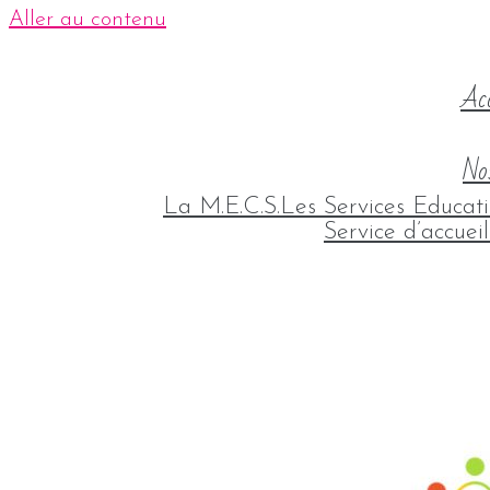
Aller au contenu
Acc
Nos
La M.E.C.S.
Les Services Educati
Service d’accuei